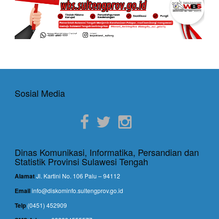
Sosial Media
Dinas Komunikasi, Informatika, Persandian dan
Statistik Provinsi Sulawesi Tengah
Alamat
Jl. Kartini No. 106 Palu – 94112
Email
info@diskominfo.sultengprov.go.id
Telp
(0451) 452909