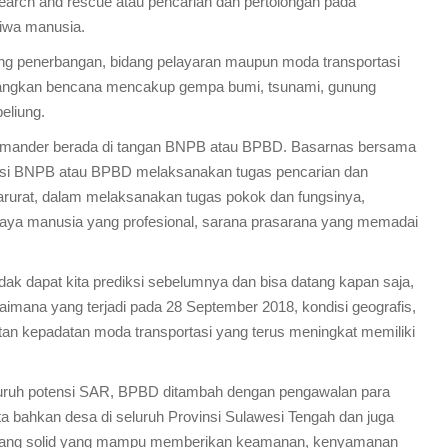
search and rescue atau pencarian dan pertolongan pada
iwa manusia.
g penerbangan, bidang pelayaran maupun moda transportasi
angkan bencana mencakup gempa bumi, tsunami, gunung
eliung.
mmander berada di tangan BNPB atau BPBD. Basarnas bersama
nasi BNPB atau BPBD melaksanakan tugas pencarian dan
arurat, dalam melaksanakan tugas pokok dan fungsinya,
 daya manusia yang profesional, sarana prasarana yang memadai
dak dapat kita prediksi sebelumnya dan bisa datang kapan saja,
imana yang terjadi pada 28 September 2018, kondisi geografis,
datan kepadatan moda transportasi yang terus meningkat memiliki
eluruh potensi SAR, BPBD ditambah dengan pengawalan para
ta bahkan desa di seluruh Provinsi Sulawesi Tengah dan juga
m yang solid yang mampu memberikan keamanan, kenyamanan