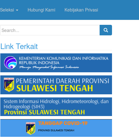
Seleksi
Hubungi Kami
Kebijakan Privasi
Search
for:
Link Terkait