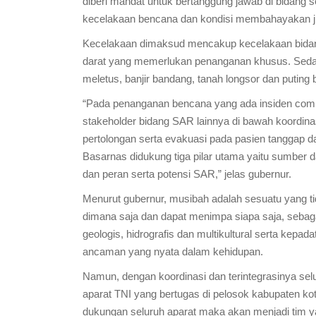
diberi mandat untuk bertanggung jawab di bidang 
kecelakaan bencana dan kondisi membahayakan j
Kecelakaan dimaksud mencakup kecelakaan bidan
darat yang memerlukan penanganan khusus. Sed
meletus, banjir bandang, tanah longsor dan puting b
“Pada penanganan bencana yang ada insiden co
stakeholder bidang SAR lainnya di bawah koordi
pertolongan serta evakuasi pada pasien tanggap d
Basarnas didukung tiga pilar utama yaitu sumber
dan peran serta potensi SAR,” jelas gubernur.
Menurut gubernur, musibah adalah sesuatu yang ti
dimana saja dan dapat menimpa siapa saja, sebaga
geologis, hidrografis dan multikultural serta kepa
ancaman yang nyata dalam kehidupan.
Namun, dengan koordinasi dan terintegrasinya s
aparat TNI yang bertugas di pelosok kabupaten ko
dukungan seluruh aparat maka akan menjadi ti