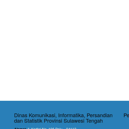
Dinas Komunikasi, Informatika, Persandian
Pe
dan Statistik Provinsi Sulawesi Tengah
Alamat
Jl. Kartini No. 106 Palu – 94112