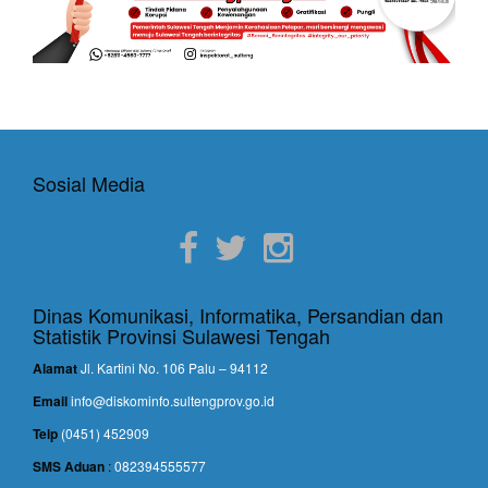
Sosial Media
Dinas Komunikasi, Informatika, Persandian dan
Statistik Provinsi Sulawesi Tengah
Alamat
Jl. Kartini No. 106 Palu – 94112
Email
info@diskominfo.sultengprov.go.id
Telp
(0451) 452909
SMS Aduan
:
082394555577