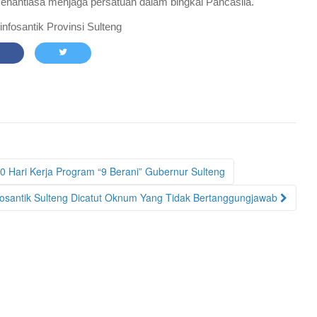
senantiasa menjaga persatuan dalam bingkai Pancasila.
nfosantik Provinsi Sulteng
0 Hari Kerja Program “9 Berani” Gubernur Sulteng
osantik Sulteng Dicatut Oknum Yang Tidak Bertanggungjawab