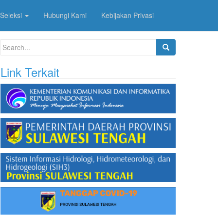
Seleksi
Hubungi Kami
Kebijakan Privasi
Search
for:
Link Terkait