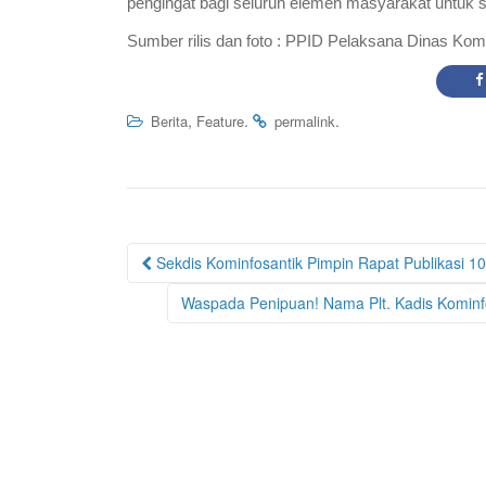
pengingat bagi seluruh elemen masyarakat untuk 
Sumber rilis dan foto : PPID Pelaksana Dinas Komi
,
.
.
Berita
Feature
permalink
Post
Sekdis Kominfosantik Pimpin Rapat Publikasi 10
navigation
Waspada Penipuan! Nama Plt. Kadis Kominf