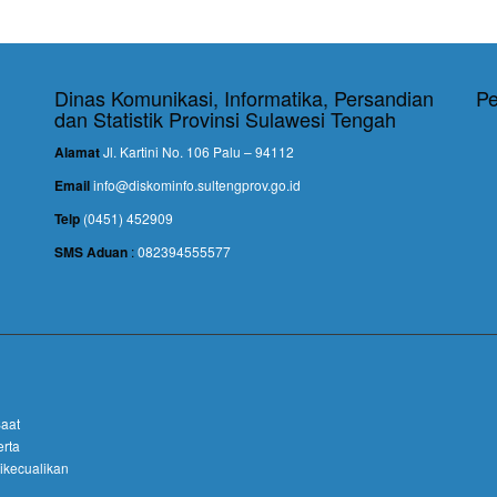
Dinas Komunikasi, Informatika, Persandian
Pe
dan Statistik Provinsi Sulawesi Tengah
Alamat
Jl. Kartini No. 106 Palu – 94112
Email
info@diskominfo.sultengprov.go.id
Telp
(0451) 452909
SMS Aduan
:
082394555577
Saat
erta
Dikecualikan