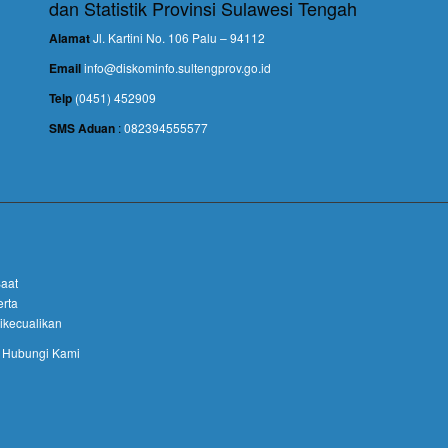
dan Statistik Provinsi Sulawesi Tengah
Alamat
Jl. Kartini No. 106 Palu – 94112
Email
info@diskominfo.sultengprov.go.id
Telp
(0451) 452909
SMS Aduan
:
082394555577
Saat
erta
Dikecualikan
Hubungi Kami