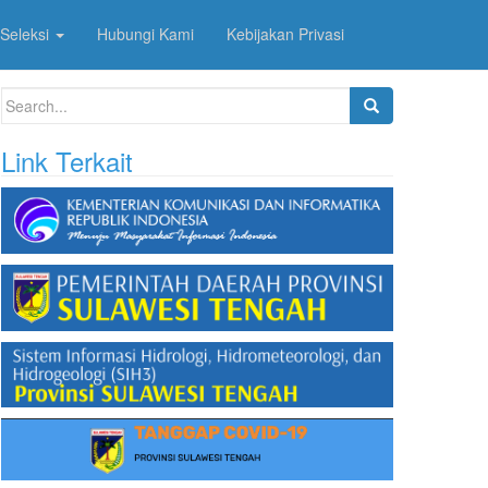
Seleksi
Hubungi Kami
Kebijakan Privasi
Search
for:
Link Terkait