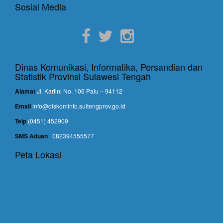
Sosial Media
Dinas Komunikasi, Informatika, Persandian dan
Statistik Provinsi Sulawesi Tengah
Alamat
Jl. Kartini No. 106 Palu – 94112
Email
info@diskominfo.sultengprov.go.id
Telp
(0451) 452909
SMS Aduan
:
082394555577
Peta Lokasi