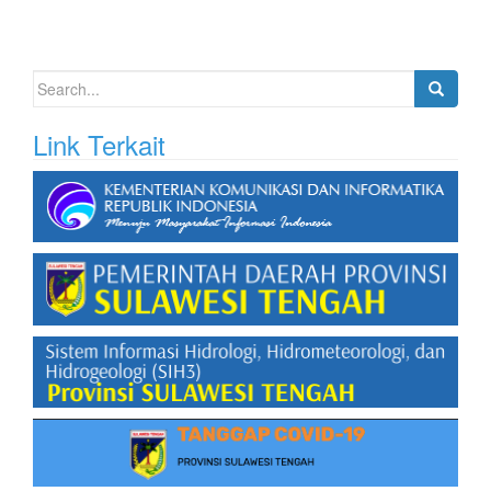
Search
for:
Link Terkait