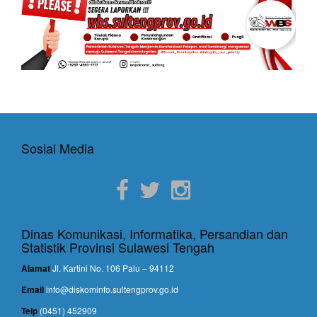
Sosial Media
Dinas Komunikasi, Informatika, Persandian dan
Statistik Provinsi Sulawesi Tengah
Alamat
Jl. Kartini No. 106 Palu – 94112
Email
info@diskominfo.sultengprov.go.id
Telp
(0451) 452909